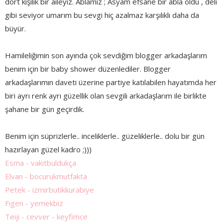
dört kişilik bir aileyiz. Ablamız ; Asyam efsane bir abla oldu , deli
gibi seviyor umarım bu sevgi hiç azalmaz karşılıklı daha da
büyür.
Hamileliğimin son ayında çok sevdiğim blogger arkadaşlarım
benim için bir baby shower düzenlediler. Blogger
arkadaşlarımın daveti üzerine partiye katılabilen hayatımda her
biri ayrı renk ayrı güzellik olan sevgili arkadaşlarım ile birlikte
şahane bir gün geçirdik.
Benim için süprizlerle.. inceliklerle.. güzeliklerle.. dolu bir gün
hazırlayan güzel kadro ;)))
Esma - vakitbuldukça
Elvan - bocurukmutfakta
Petek - izmirbutikkurabiye
Figen - yemekbiz
Teiji - cevver - keyfimce