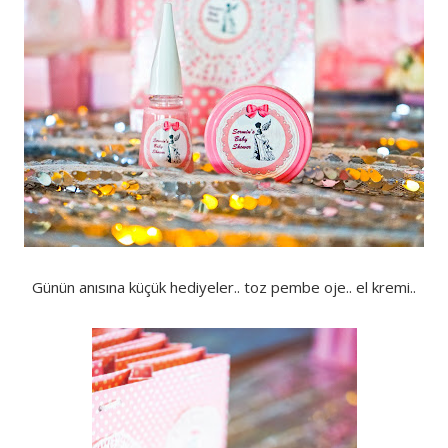
Günün anısına küçük hediyeler.. toz pembe oje.. el kremi..