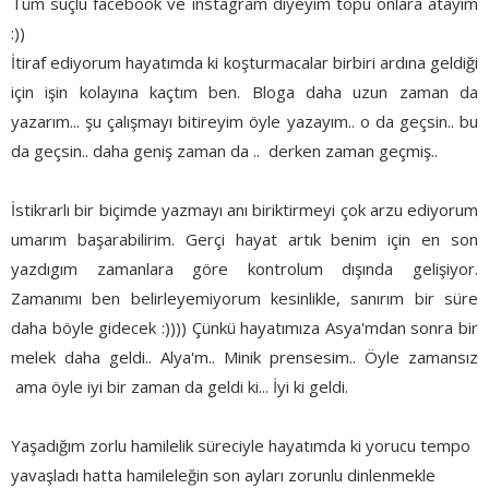
Tüm suçlu facebook ve instagram diyeyim topu onlara atayım
:))
İtiraf ediyorum hayatımda ki koşturmacalar birbiri ardına geldiği
için işin kolayına kaçtım ben. Bloga daha uzun zaman da
yazarım... şu çalışmayı bitireyim öyle yazayım.. o da geçsin.. bu
da geçsin.. daha geniş zaman da .. derken zaman geçmiş..
İstikrarlı bir biçimde yazmayı anı biriktirmeyi çok arzu ediyorum
umarım başarabilirim. Gerçi hayat artık benim için en son
yazdıgım zamanlara göre kontrolum dışında gelişiyor.
Zamanımı ben belirleyemiyorum kesinlikle, sanırım bir süre
daha böyle gidecek :)))) Çünkü hayatımıza Asya'mdan sonra bir
melek daha geldi.. Alya'm.. Minik prensesim.. Öyle zamansız
ama öyle iyi bir zaman da geldi ki... İyi ki geldi.
Yaşadığım zorlu hamilelik süreciyle hayatımda ki yorucu tempo
yavaşladı hatta hamileleğin son ayları zorunlu dinlenmekle