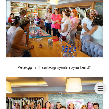
Petekçiğimin hazırladıgı oyunları oynarken :)))