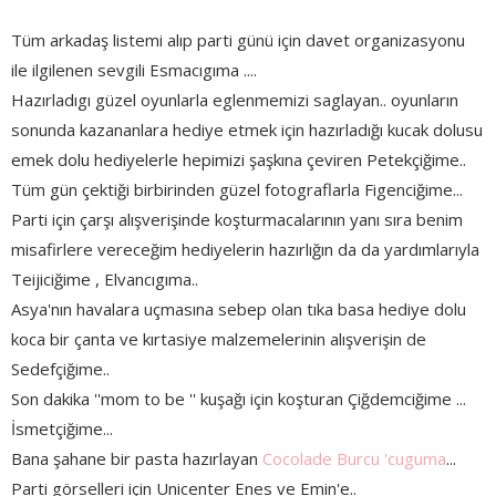
Tüm arkadaş listemi alıp parti günü için davet organizasyonu
ile ilgilenen sevgili Esmacıgıma ....
Hazırladıgı güzel oyunlarla eglenmemizi saglayan.. oyunların
sonunda kazananlara hediye etmek için hazırladığı kucak dolusu
emek dolu hediyelerle hepimizi şaşkına çeviren Petekçiğime..
Tüm gün çektiği birbirinden güzel fotograflarla Figenciğime...
Parti için çarşı alışverişinde koşturmacalarının yanı sıra benim
misafirlere vereceğim hediyelerin hazırlığın da da yardımlarıyla
Teijiciğime , Elvancıgıma..
Asya'nın havalara uçmasına sebep olan tıka basa hediye dolu
koca bir çanta ve kırtasiye malzemelerinin alışverişin de
Sedefçiğime..
Son dakika ''mom to be '' kuşağı için koşturan Çiğdemciğime ...
İsmetçiğime...
Bana şahane bir pasta hazırlayan
Cocolade Burcu 'cuguma
...
Parti görselleri için Unicenter Enes ve Emin'e..