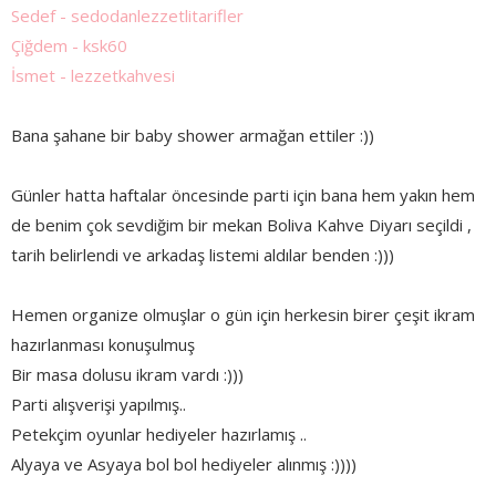
Sedef - sedodanlezzetlitarifler
Çiğdem - ksk60
İsmet - lezzetkahvesi
Bana şahane bir baby shower armağan ettiler :))
Günler hatta haftalar öncesinde parti için bana hem yakın hem
de benim çok sevdiğim bir mekan Boliva Kahve Diyarı seçildi ,
tarih belirlendi ve arkadaş listemi aldılar benden :)))
Hemen organize olmuşlar o gün için herkesin birer çeşit ikram
hazırlanması konuşulmuş
Bir masa dolusu ikram vardı :)))
Parti alışverişi yapılmış..
Petekçim oyunlar hediyeler hazırlamış ..
Alyaya ve Asyaya bol bol hediyeler alınmış :))))