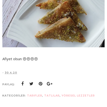
Afiyet olsun 😍😍😍😍
-
30.4.20
PAYLAŞ:
KATEGORİLER:
TARIFLER
,
TATLILAR
,
YÖRESEL LEZZETLER