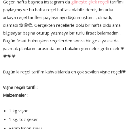
Geçen hafta başında instagram da
güneşte çilek reçeli
tarifimi
paylaşmış ve bu hafta reçel haftası olabilir demiştim arka
arkaya reçel tarifleri paylaşmayı düşünmüştüm ; olmadı,
olamadı 🙈😂😍. Gerçekten reçellerle dolu bir hafta oldu ama
bilgisayar başına oturup yazmaya bir türlü fırsat bulamadım .
Bugün fırsat bulmuşken reçellerden sonra bir gezi yazısı da
yazmak planlarım arasında ama bakalım gün neler getirecek 💗
💗💗💗
Bugün ki reçel tarifim kahvaltılarda en çok sevilen vişne reçeli💗
Vişne reçeli tarifi :
Malzemeler :
1 kg vişne
1 kg. toz şeker
yarım limon suyu