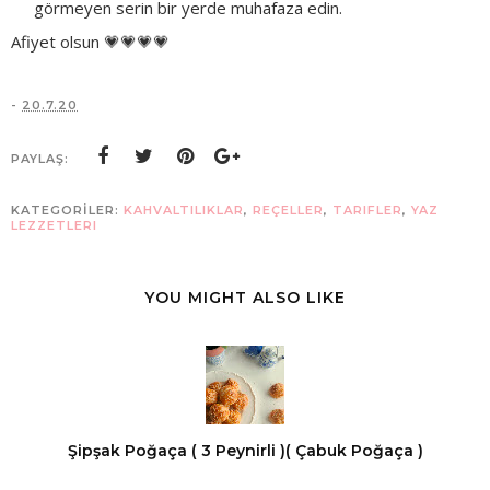
görmeyen serin bir yerde muhafaza edin.
Afiyet olsun 💗💗💗💗
-
20.7.20
PAYLAŞ:
KATEGORİLER:
KAHVALTILIKLAR
,
REÇELLER
,
TARIFLER
,
YAZ
LEZZETLERI
YOU MIGHT ALSO LIKE
Şipşak Poğaça ( 3 Peynirli )( Çabuk Poğaça )