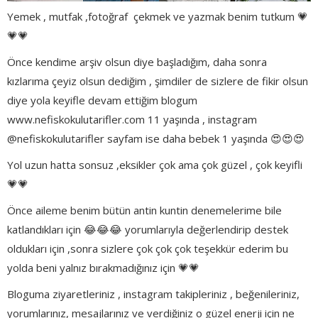
Yemek , mutfak ,fotoğraf çekmek ve yazmak benim tutkum 💗
💗💗
Önce kendime arşiv olsun diye başladığım, daha sonra
kızlarıma çeyiz olsun dediğim , şimdiler de sizlere de fikir olsun
diye yola keyifle devam ettiğim blogum
www.nefiskokulutarifler.com 11 yaşında , instagram
@nefiskokulutarifler sayfam ise daha bebek 1 yaşında 😍😍😍
Yol uzun hatta sonsuz ,eksikler çok ama çok güzel , çok keyifli
💗💗
Önce aileme benim bütün antin kuntin denemelerime bile
katlandıkları için 😂😂😂 yorumlarıyla değerlendirip destek
oldukları için ,sonra sizlere çok çok çok teşekkür ederim bu
yolda beni yalnız bırakmadığınız için 💗💗
Bloguma ziyaretleriniz , instagram takipleriniz , beğenileriniz,
yorumlarınız, mesajlarınız ve verdiğiniz o güzel enerji için ne