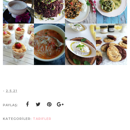
-
2.5.21
PAYLAŞ:
KATEGORİLER:
TARIFLER