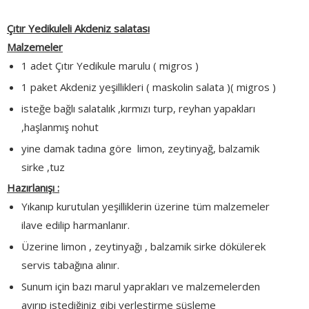
Çıtır Yedikuleli Akdeniz salatası
Malzemeler
1 adet Çıtır Yedikule marulu ( migros )
1 paket Akdeniz yeşillikleri ( maskolin salata )( migros )
isteğe bağlı salatalık ,kırmızı turp, reyhan yapakları
,haşlanmış nohut
yine damak tadına göre limon, zeytinyağ, balzamik
sirke ,tuz
Hazırlanışı :
Yıkanıp kurutulan yeşilliklerin üzerine tüm malzemeler
ilave edilip harmanlanır.
Üzerine limon , zeytinyağı , balzamik sirke dökülerek
servis tabağına alınır.
Sunum için bazı marul yaprakları ve malzemelerden
ayırıp istediğiniz gibi yerleştirme süsleme