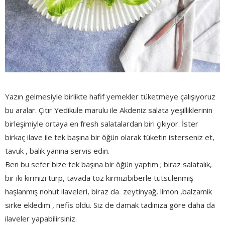
Yazın gelmesiyle birlikte hafif yemekler tüketmeye çalışıyoruz
bu aralar. Çıtır Yedikule marulu ile Akdeniz salata yeşilliklerinin
birleşimiyle ortaya en fresh salatalardan biri çıkıyor. İster
birkaç ilave ile tek başına bir öğün olarak tüketin isterseniz et,
tavuk , balık yanına servis edin.
Ben bu sefer bize tek başına bir öğün yaptım ; biraz salatalık,
bir iki kırmızı turp, tavada toz kırmızıbiberle tütsülenmiş
haşlanmış nohut ilaveleri, biraz da zeytinyağ, limon ,balzamik
sirke ekledim , nefis oldu. Siz de damak tadınıza göre daha da
ilaveler yapabilirsiniz.