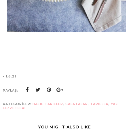
-
1.6.21
PAYLAŞ:
KATEGORİLER:
HAFIF TARIFLER
,
SALATALAR
,
TARIFLER
,
YAZ
LEZZETLERI
YOU MIGHT ALSO LIKE